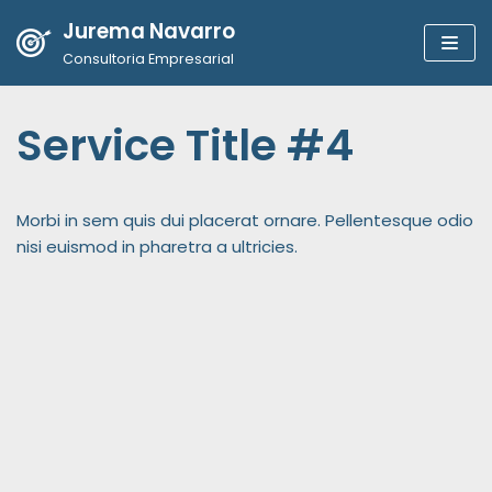
Jurema Navarro
Pular
Consultoria Empresarial
para
o
Service Title #4
conteúdo
Morbi in sem quis dui placerat ornare. Pellentesque odio
nisi euismod in pharetra a ultricies.