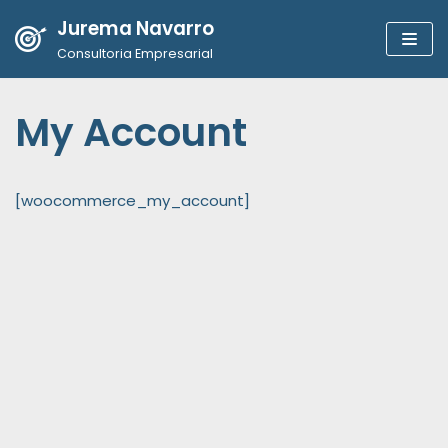
Jurema Navarro
Pular
Consultoria Empresarial
para
o
My Account
conteúdo
[woocommerce_my_account]