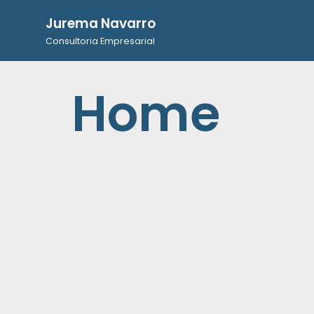
Jurema Navarro
Pular
Consultoria Empresarial
para
o
Home
conteúdo