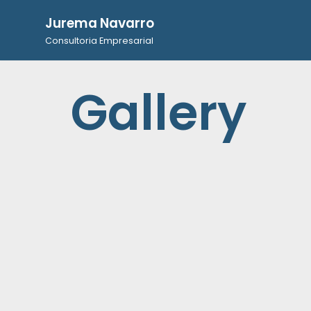
Jurema Navarro
Pular
Consultoria Empresarial
para
o
Gallery
conteúdo